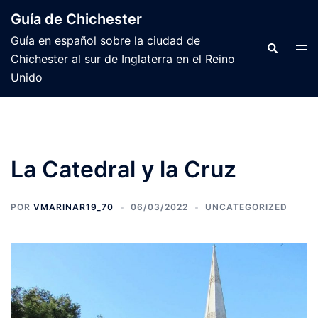
Saltar
Guía de Chichester
al
Guía en español sobre la ciudad de
contenido
Buscar
Alte
Chichester al sur de Inglaterra en el Reino
men
Unido
La Catedral y la Cruz
POR
VMARINAR19_70
06/03/2022
UNCATEGORIZED